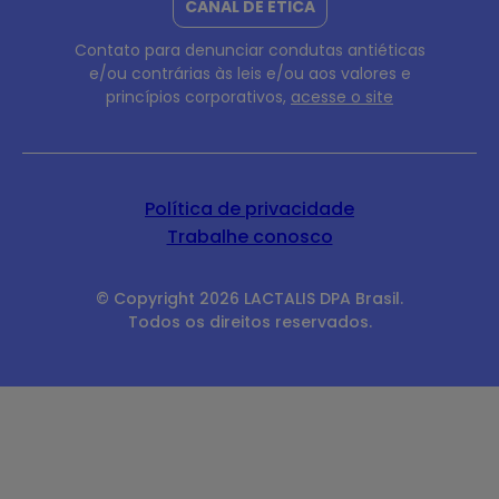
CANAL DE ÉTICA
Contato para denunciar condutas antiéticas
e/ou
contrárias às leis e/ou aos valores e
princípios
corporativos,
acesse o site
Política de privacidade
Trabalhe conosco
© Copyright 2026 LACTALIS DPA Brasil.
Todos os direitos reservados.