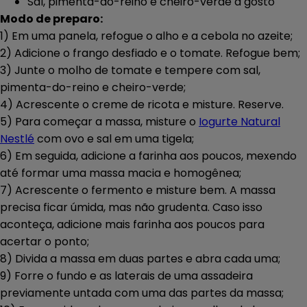
Sal, pimenta-do-reino e cheiro-verde a gosto
Modo de preparo:
1) Em uma panela, refogue o alho e a cebola no azeite;
2) Adicione o frango desfiado e o tomate. Refogue bem;
3) Junte o molho de tomate e tempere com sal,
pimenta-do-reino e cheiro-verde;
4) Acrescente o creme de ricota e misture. Reserve.
5) Para começar a massa, misture o
Iogurte Natural
Nestlé
com ovo e sal em uma tigela;
6) Em seguida, adicione a farinha aos poucos, mexendo
até formar uma massa macia e homogênea;
7) Acrescente o fermento e misture bem. A massa
precisa ficar úmida, mas não grudenta. Caso isso
aconteça, adicione mais farinha aos poucos para
acertar o ponto;
8) Divida a massa em duas partes e abra cada uma;
9) Forre o fundo e as laterais de uma assadeira
previamente untada com uma das partes da massa;