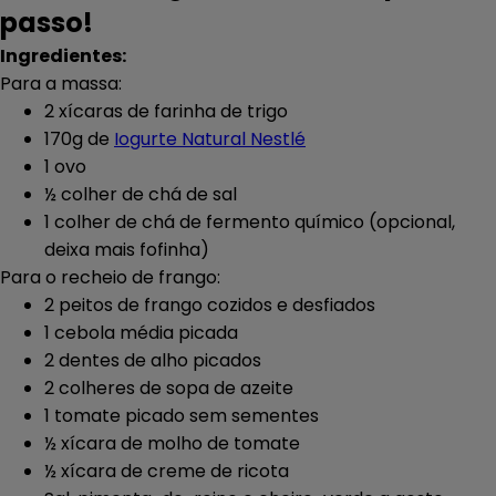
passo!
Ingredientes:
Para a massa:
2 xícaras de farinha de trigo
170g de
Iogurte Natural Nestlé
1 ovo
½ colher de chá de sal
1 colher de chá de fermento químico (opcional,
deixa mais fofinha)
Para o recheio de frango:
2 peitos de frango cozidos e desfiados
1 cebola média picada
2 dentes de alho picados
2 colheres de sopa de azeite
1 tomate picado sem sementes
½ xícara de molho de tomate
½ xícara de creme de ricota