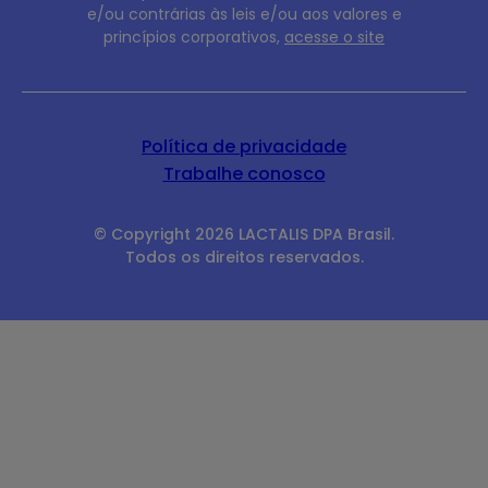
e/ou
contrárias às leis e/ou aos valores e
princípios
corporativos,
acesse o site
Política de privacidade
Trabalhe conosco
© Copyright 2026 LACTALIS DPA Brasil.
Todos os direitos reservados.